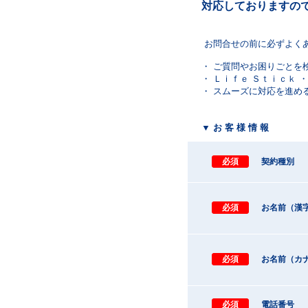
対応しておりますの
お問合せの前に必ずよく
・ ご質問やお困りごとを
・ Ｌｉｆｅ Ｓｔｉｃｋ 
・ スムーズに対応を進め
▼ お 客 様 情 報
必須
契約種別
必須
お名前（漢
必須
お名前（カ
必須
電話番号