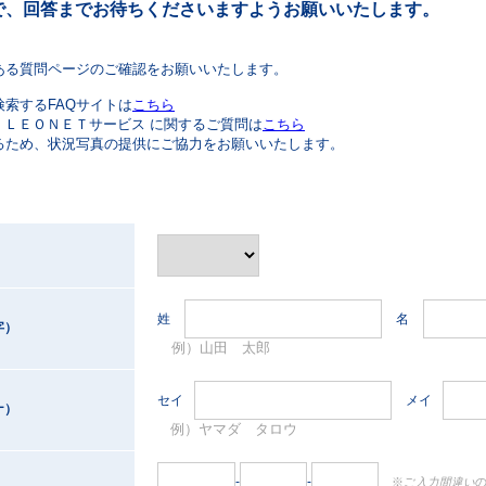
で、回答までお待ちくださいますようお願いいたします。
ある質問ページのご確認をお願いいたします。
検索するFAQサイトは
こちら
・ ＬＥＯＮＥＴサービス に関するご質問は
こちら
るため、状況写真の提供にご協力をお願いいたします。
姓
名
字）
例）山田 太郎
セイ
メイ
ナ）
例）ヤマダ タロウ
-
-
※ご
入力間違い