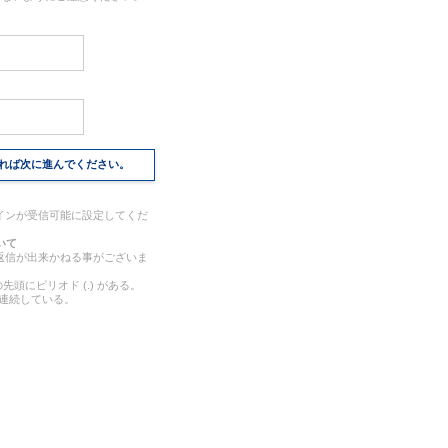
れば次に進んでください。
インが受信可能に設定してくだ
いて
返信が出来かねる事がございま
にピリオド (.) がある。
が連続している。