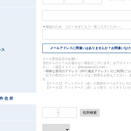
▼
確認のため、コピーせずにもう一度ご入力ください。
メールアドレスに間違いはありませんか？お間違いなけ
レス
メール受信設定のお願い
当社からのメールが届かない場合がございます。以下のドメ
さい。＜指定ドメイン：@leopalace21.com＞
・特殊な形式のアドレス（RFC違反アドレス）のご利用につ
以下の形式のメールアドレスはご利用をお控えください。
す。
【ケース1】 アットマーク（@）の直前やメールアドレスの先頭
【ケース2】 アットマーク（@）より前で、ピリオド (.) 
 件 住 所
-