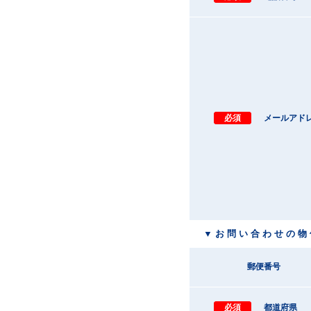
必須
メールアド
▼ お 問 い 合 わ せ の 物
郵便番号
必須
都道府県